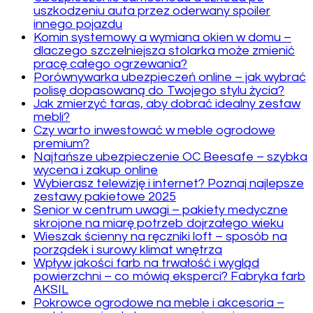
uszkodzeniu auta przez oderwany spoiler
innego pojazdu
Komin systemowy a wymiana okien w domu –
dlaczego szczelniejsza stolarka może zmienić
pracę całego ogrzewania?
Porównywarka ubezpieczeń online – jak wybrać
polisę dopasowaną do Twojego stylu życia?
Jak zmierzyć taras, aby dobrać idealny zestaw
mebli?
Czy warto inwestować w meble ogrodowe
premium?
Najtańsze ubezpieczenie OC Beesafe – szybka
wycena i zakup online
Wybierasz telewizję i internet? Poznaj najlepsze
zestawy pakietowe 2025
Senior w centrum uwagi – pakiety medyczne
skrojone na miarę potrzeb dojrzałego wieku
Wieszak ścienny na ręczniki loft – sposób na
porządek i surowy klimat wnętrza
Wpływ jakości farb na trwałość i wygląd
powierzchni – co mówią eksperci? Fabryka farb
AKSIL
Pokrowce ogrodowe na meble i akcesoria –