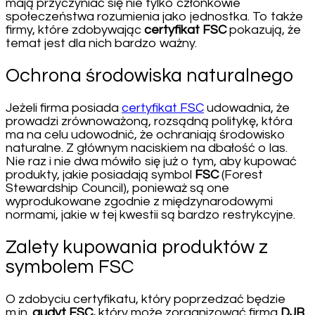
mają przyczyniać się nie tylko członkowie
społeczeństwa rozumienia jako jednostka. To także
firmy, które zdobywając
certyfikat FSC
pokazują, że
temat jest dla nich bardzo ważny.
Ochrona środowiska naturalnego
Jeżeli firma posiada
certyfikat FSC
udowadnia, że
prowadzi zrównoważoną, rozsądną politykę, która
ma na celu udowodnić, że ochraniają środowisko
naturalne. Z głównym naciskiem na dbałość o las.
Nie raz i nie dwa mówiło się już o tym, aby kupować
produkty, jakie posiadają symbol
FSC
(Forest
Stewardship Council), ponieważ są one
wyprodukowane zgodnie z międzynarodowymi
normami, jakie w tej kwestii są bardzo restrykcyjne.
Zalety kupowania produktów z
symbolem FSC
O zdobyciu certyfikatu, który poprzedzać będzie
m.in.
audyt FSC,
który może zorganizować firma
DJB