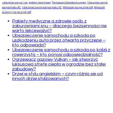
ubezpieczeń oc i ac
system kominowy
Terrassenüberdachungen
Ubezpieczenie
samochodu AC
Ubezpieczenie samochodu OC
Wieszak na ręczniki loft
Wieszak
ścienny na ręczniki loft
Pakiety medyczne a zdrowie osób z
zaburzeniami snu – dlaczego bezsenności nie
warto lekceważyć?
Ubezpieczenie samochodu a szkoda po
uszkodzeniu auta przez otwartą przyczepę –
kto odpowiada?
Ubezpieczenie samochodu a szkoda po kolizji z
rowerzystą – kto ponosi odpowiedzialność?
Ogrzewacz gazowy Vulkan – jak stworzyć
luksusową strefę ciepła w ogrodzie bez stałej
zabudowy?
Drzwi w stylu angielskim – czym różnią się od
innych drzwi stylizowanych?