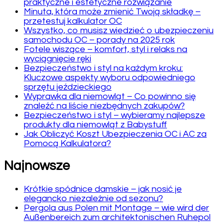
praktyczne i estetyczne rozwiązanie
Minuta, która może zmienić Twoją składkę –
przetestuj kalkulator OC
Wszystko, co musisz wiedzieć o ubezpieczeniu
samochodu OC – porady na 2025 rok
Fotele wiszące – komfort, styl i relaks na
wyciągnięcie ręki
Bezpieczeństwo i styl na każdym kroku:
Kluczowe aspekty wyboru odpowiedniego
sprzętu jeździeckiego
Wyprawka dla niemowląt – Co powinno się
znaleźć na liście niezbędnych zakupów?
Bezpieczeństwo i styl – wybieramy najlepsze
produkty dla niemowląt z Babystuff
Jak Obliczyć Koszt Ubezpieczenia OC i AC za
Pomocą Kalkulatora?
Najnowsze
Krótkie spódnice damskie – jak nosić je
elegancko niezależnie od sezonu?
Pergola aus Polen mit Montage – wie wird der
Außenbereich zum architektonischen Ruhepol