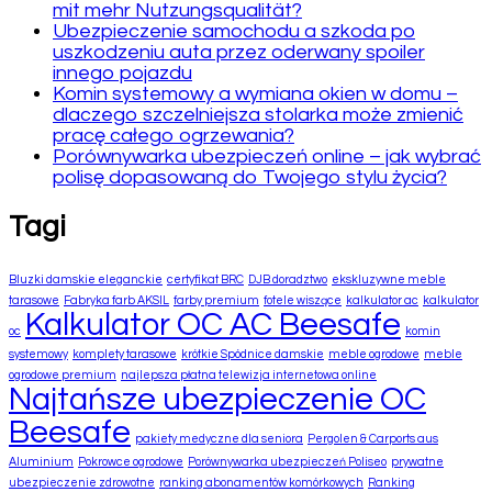
mit mehr Nutzungsqualität?
Ubezpieczenie samochodu a szkoda po
uszkodzeniu auta przez oderwany spoiler
innego pojazdu
Komin systemowy a wymiana okien w domu –
dlaczego szczelniejsza stolarka może zmienić
pracę całego ogrzewania?
Porównywarka ubezpieczeń online – jak wybrać
polisę dopasowaną do Twojego stylu życia?
Tagi
Bluzki damskie eleganckie
certyfikat BRC
DJB doradztwo
ekskluzywne meble
tarasowe
Fabryka farb AKSIL
farby premium
fotele wiszące
kalkulator ac
kalkulator
Kalkulator OC AC Beesafe
oc
komin
systemowy
komplety tarasowe
krótkie Spódnice damskie
meble ogrodowe
meble
ogrodowe premium
najlepsza płatna telewizja internetowa online
Najtańsze ubezpieczenie OC
Beesafe
pakiety medyczne dla seniora
Pergolen & Carports aus
Aluminium
Pokrowce ogrodowe
Porównywarka ubezpieczeń Poliseo
prywatne
ubezpieczenie zdrowotne
ranking abonamentów komórkowych
Ranking