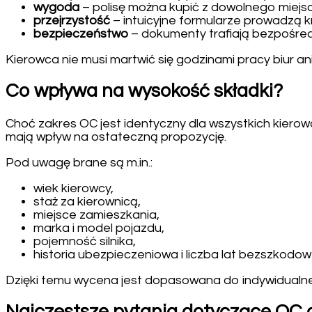
wygoda
– polisę można kupić z dowolnego miejsca
przejrzystość
– intuicyjne formularze prowadzą k
bezpieczeństwo
– dokumenty trafiają bezpośred
Kierowca nie musi martwić się godzinami pracy biur a
Co wpływa na wysokość składki?
Choć zakres OC jest identyczny dla wszystkich kierowc
mają wpływ na ostateczną propozycję.
Pod uwagę brane są m.in.:
wiek kierowcy,
staż za kierownicą,
miejsce zamieszkania,
marka i model pojazdu,
pojemność silnika,
historia ubezpieczeniowa i liczba lat bezszkodowe
Dzięki temu wycena jest dopasowana do indywidualneg