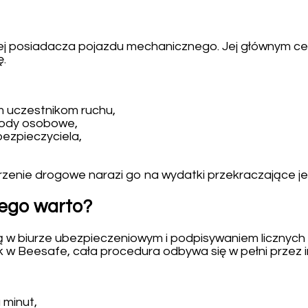
lnej posiadacza pojazdu mechanicznego. Jej głównym 
ę.
m uczestnikom ruchu,
kody osobowe,
bezpieczyciela,
arzenie drogowe narazi go na wydatki przekraczające j
zego warto?
ytą w biurze ubezpieczeniowym i podpisywaniem liczny
ak w Beesafe, cała procedura odbywa się w pełni przez i
 minut,