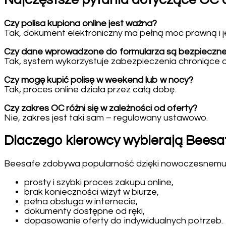
Najczęstsze pytania dotyczące OC 
Czy polisa kupiona online jest ważna?
Tak, dokument elektroniczny ma pełną moc prawną i j
Czy dane wprowadzone do formularza są bezpieczn
Tak, system wykorzystuje zabezpieczenia chroniące d
Czy mogę kupić polisę w weekend lub w nocy?
Tak, proces online działa przez całą dobę.
Czy zakres OC różni się w zależności od oferty?
Nie, zakres jest taki sam – regulowany ustawowo.
Dlaczego kierowcy wybierają Beesa
Beesafe zdobywa popularność dzięki nowoczesnemu po
prosty i szybki proces zakupu online,
brak konieczności wizyt w biurze,
pełna obsługa w internecie,
dokumenty dostępne od ręki,
dopasowanie oferty do indywidualnych potrzeb.