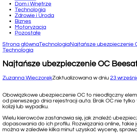
Dom i Wnętrze
Technologia
Zdrowie i Uroda
Biznes
Motoryzacja
Pozostałe
Strona główna
Technologia
Najtańsze ubezpieczenie 
Technologia
Najtańsze ubezpieczenie OC Beesaf
Zuzanna Wieczorek
Zaktualizowana w dniu
23 wrześni
Obowiązkowe ubezpieczenie OC to nieodłączny elemen
od pierwszego dnia rejestracji auta. Brak OC nie tyl
kolizji lub wypadku.
Wielu kierowców zastanawia się, jak znaleźć ubezpie
dopasowania do ich profilu. Rozwiązania online, takie
można w zaledwie kilka minut uzyskać wycenę, sprawd