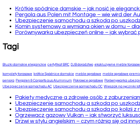
Krótkie spódnice damskie – jak nosić je eleganc
Pergola aus Polen mit Montage – wie wird der A
Ubezpieczenie samochodu a szkoda po uszkodze
Komin systemowy a wymiana okien w domu – dlac
Porównywarka ubezpieczeń online – jak wybrać 
Tagi
Bluzki damskie eleganckie
certyfikat BRC
DJB doradztwo
ekskluzywne meble taraso
komplety tarasowe
krótkie Spódnice damskie
meble ogrodowe
meble ogrodowe prem
seniora
Pergolen & Carports aus Aluminium
Pokrowce ogrodowe
Porównywarka ubezpie
Ubezpieczenie samochodu AC
Ubezpieczenie samochodu OC
Wieszak na ręczniki lof
Pakiety medyczne a zdrowie osób z zaburzeniam
Ubezpieczenie samochodu a szkoda po uszkodze
Ubezpieczenie samochodu a szkoda po kolizji z 
Ogrzewacz gazowy Vulkan – jak stworzyć luksuso
Drzwi w stylu angielskim – czym różnią się od inn