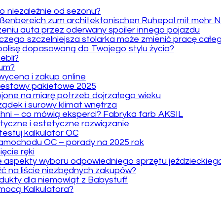
ko niezależnie od sezonu?
ußenbereich zum architektonischen Ruhepol mit mehr N
niu auta przez oderwany spoiler innego pojazdu
zego szczelniejsza stolarka może zmienić pracę całe
polisę dopasowaną do Twojego stylu życia?
ebli?
ium?
ycena i zakup online
e zestawy pakietowe 2025
jone na miarę potrzeb dojrzałego wieku
ządek i surowy klimat wnętrza
chni – co mówią eksperci? Fabryka farb AKSIL
tyczne i estetyczne rozwiązanie
testuj kalkulator OC
samochodu OC – porady na 2025 rok
ęcie ręki
we aspekty wyboru odpowiedniego sprzętu jeździeckieg
ć na liście niezbędnych zakupów?
dukty dla niemowląt z Babystuff
omocą Kalkulatora?