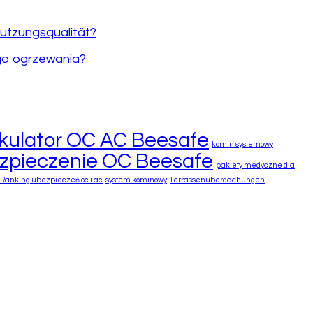
utzungsqualität?
go ogrzewania?
kulator OC AC Beesafe
komin systemowy
zpieczenie OC Beesafe
pakiety medyczne dla
Ranking ubezpieczeń oc i ac
system kominowy
Terrassenüberdachungen