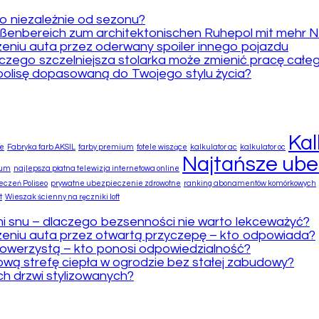
ko niezależnie od sezonu?
ußenbereich zum architektonischen Ruhepol mit mehr N
niu auta przez oderwany spoiler innego pojazdu
zego szczelniejsza stolarka może zmienić pracę całe
polisę dopasowaną do Twojego stylu życia?
Kal
we
Fabryka farb AKSIL
farby premium
fotele wiszące
kalkulator ac
kalkulator oc
Najtańsze ube
ium
najlepsza płatna telewizja internetowa online
czeń Poliseo
prywatne ubezpieczenie zdrowotne
ranking abonamentów komórkowych
t
Wieszak ścienny na ręczniki loft
i snu – dlaczego bezsenności nie warto lekceważyć?
niu auta przez otwartą przyczepę – kto odpowiada?
rowerzystą – kto ponosi odpowiedzialność?
wą strefę ciepła w ogrodzie bez stałej zabudowy?
ych drzwi stylizowanych?