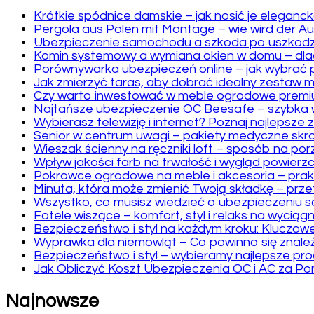
Krótkie spódnice damskie – jak nosić je eleganc
Pergola aus Polen mit Montage – wie wird der A
Ubezpieczenie samochodu a szkoda po uszkodze
Komin systemowy a wymiana okien w domu – dlac
Porównywarka ubezpieczeń online – jak wybrać 
Jak zmierzyć taras, aby dobrać idealny zestaw m
Czy warto inwestować w meble ogrodowe prem
Najtańsze ubezpieczenie OC Beesafe – szybka w
Wybierasz telewizję i internet? Poznaj najlepsz
Senior w centrum uwagi – pakiety medyczne skro
Wieszak ścienny na ręczniki loft – sposób na por
Wpływ jakości farb na trwałość i wygląd powierz
Pokrowce ogrodowe na meble i akcesoria – prak
Minuta, która może zmienić Twoją składkę – prze
Wszystko, co musisz wiedzieć o ubezpieczeniu 
Fotele wiszące – komfort, styl i relaks na wyciągni
Bezpieczeństwo i styl na każdym kroku: Kluczo
Wyprawka dla niemowląt – Co powinno się znaleź
Bezpieczeństwo i styl – wybieramy najlepsze pro
Jak Obliczyć Koszt Ubezpieczenia OC i AC za P
Najnowsze