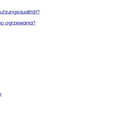
utzungsqualität?
go ogrzewania?
o