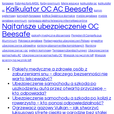
tarasowe
Fabryka farb AKSIL
farby premium
fotele wiszące
kalkulator ac
kalkulator
Kalkulator OC AC Beesafe
oc
komin
systemowy
komplety tarasowe
krótkie Spódnice damskie
meble ogrodowe
meble
ogrodowe premium
najlepsza płatna telewizja internetowa online
Najtańsze ubezpieczenie OC
Beesafe
pakiety medyczne dla seniora
Pergolen & Carports aus
Aluminium
Pokrowce ogrodowe
Porównywarka ubezpieczeń Poliseo
prywatne
ubezpieczenie zdrowotne
ranking abonamentów komórkowych
Ranking
ubezpieczeń oc i ac
system kominowy
Terrassenüberdachungen
Ubezpieczenie
samochodu AC
Ubezpieczenie samochodu OC
Wieszak na ręczniki loft
Wieszak
ścienny na ręczniki loft
Pakiety medyczne a zdrowie osób z
zaburzeniami snu – dlaczego bezsenności nie
warto lekceważyć?
Ubezpieczenie samochodu a szkoda po
uszkodzeniu auta przez otwartą przyczepę –
kto odpowiada?
Ubezpieczenie samochodu a szkoda po kolizji z
rowerzystą – kto ponosi odpowiedzialność?
Ogrzewacz gazowy Vulkan – jak stworzyć
luksusową strefę ciepła w ogrodzie bez stałej