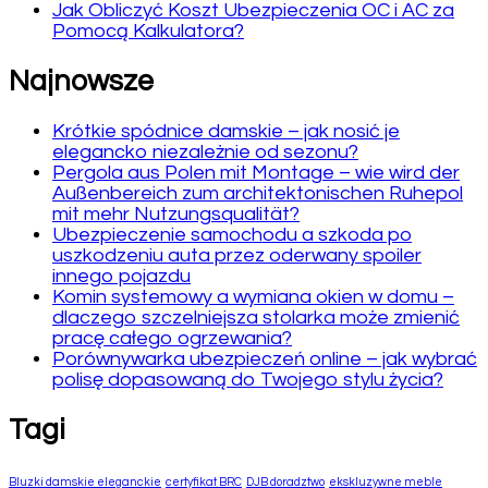
Jak Obliczyć Koszt Ubezpieczenia OC i AC za
Pomocą Kalkulatora?
Najnowsze
Krótkie spódnice damskie – jak nosić je
elegancko niezależnie od sezonu?
Pergola aus Polen mit Montage – wie wird der
Außenbereich zum architektonischen Ruhepol
mit mehr Nutzungsqualität?
Ubezpieczenie samochodu a szkoda po
uszkodzeniu auta przez oderwany spoiler
innego pojazdu
Komin systemowy a wymiana okien w domu –
dlaczego szczelniejsza stolarka może zmienić
pracę całego ogrzewania?
Porównywarka ubezpieczeń online – jak wybrać
polisę dopasowaną do Twojego stylu życia?
Tagi
Bluzki damskie eleganckie
certyfikat BRC
DJB doradztwo
ekskluzywne meble