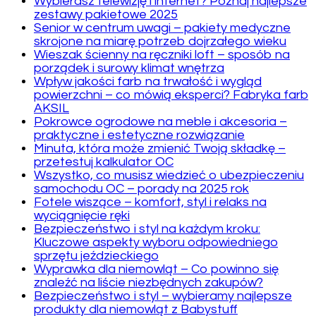
Wybierasz telewizję i internet? Poznaj najlepsze
zestawy pakietowe 2025
Senior w centrum uwagi – pakiety medyczne
skrojone na miarę potrzeb dojrzałego wieku
Wieszak ścienny na ręczniki loft – sposób na
porządek i surowy klimat wnętrza
Wpływ jakości farb na trwałość i wygląd
powierzchni – co mówią eksperci? Fabryka farb
AKSIL
Pokrowce ogrodowe na meble i akcesoria –
praktyczne i estetyczne rozwiązanie
Minuta, która może zmienić Twoją składkę –
przetestuj kalkulator OC
Wszystko, co musisz wiedzieć o ubezpieczeniu
samochodu OC – porady na 2025 rok
Fotele wiszące – komfort, styl i relaks na
wyciągnięcie ręki
Bezpieczeństwo i styl na każdym kroku:
Kluczowe aspekty wyboru odpowiedniego
sprzętu jeździeckiego
Wyprawka dla niemowląt – Co powinno się
znaleźć na liście niezbędnych zakupów?
Bezpieczeństwo i styl – wybieramy najlepsze
produkty dla niemowląt z Babystuff