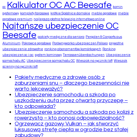
Kalkulator OC AC Beesafe
oc
komin
systemowy
komplety tarasowe
krótkie Spódnice damskie
meble ogrodowe
meble
ogrodowe premium
najlepsza płatna telewizja internetowa online
Najtańsze ubezpieczenie OC
Beesafe
pakiety medyczne dla seniora
Pergolen & Carports aus
Aluminium
Pokrowce ogrodowe
Porównywarka ubezpieczeń Poliseo
prywatne
ubezpieczenie zdrowotne
ranking abonamentów komórkowych
Ranking
ubezpieczeń oc i ac
system kominowy
Terrassenüberdachungen
Ubezpieczenie
samochodu AC
Ubezpieczenie samochodu OC
Wieszak na ręczniki loft
Wieszak
ścienny na ręczniki loft
Pakiety medyczne a zdrowie osób z
zaburzeniami snu – dlaczego bezsenności nie
warto lekceważyć?
Ubezpieczenie samochodu a szkoda po
uszkodzeniu auta przez otwartą przyczepę –
kto odpowiada?
Ubezpieczenie samochodu a szkoda po kolizji z
rowerzystą – kto ponosi odpowiedzialność?
Ogrzewacz gazowy Vulkan – jak stworzyć
luksusową strefę ciepła w ogrodzie bez stałej
zabudowy?