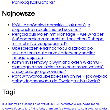
Pomocą Kalkulatora?
Najnowsze
Krótkie spódnice damskie – jak nosić je
elegancko niezależnie od sezonu?
Pergola aus Polen mit Montage – wie wird der
Außenbereich zum architektonischen Ruhepol
mit mehr Nutzungsqualität?
Ubezpieczenie samochodu a szkoda po
uszkodzeniu auta przez oderwany spoiler
innego pojazdu
Komin systemowy a wymiana okien w domu –
dlaczego szczelniejsza stolarka może zmienić
pracę całego ogrzewania?
Porównywarka ubezpieczeń online – jak wybrać
polisę dopasowaną do Twojego stylu życia?
Tagi
Bluzki damskie eleganckie
certyfikat BRC
DJB doradztwo
ekskluzywne meble
tarasowe
Fabryka farb AKSIL
farby premium
fotele wiszące
kalkulator ac
kalkulator