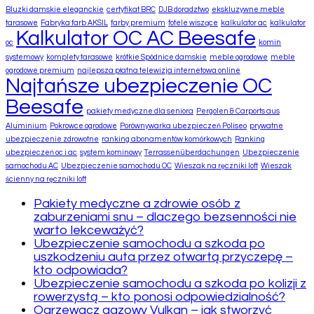
Bluzki damskie eleganckie
certyfikat BRC
DJB doradztwo
ekskluzywne meble
tarasowe
Fabryka farb AKSIL
farby premium
fotele wiszące
kalkulator ac
kalkulator
Kalkulator OC AC Beesafe
oc
komin
systemowy
komplety tarasowe
krótkie Spódnice damskie
meble ogrodowe
meble
ogrodowe premium
najlepsza płatna telewizja internetowa online
Najtańsze ubezpieczenie OC
Beesafe
pakiety medyczne dla seniora
Pergolen & Carports aus
Aluminium
Pokrowce ogrodowe
Porównywarka ubezpieczeń Poliseo
prywatne
ubezpieczenie zdrowotne
ranking abonamentów komórkowych
Ranking
ubezpieczeń oc i ac
system kominowy
Terrassenüberdachungen
Ubezpieczenie
samochodu AC
Ubezpieczenie samochodu OC
Wieszak na ręczniki loft
Wieszak
ścienny na ręczniki loft
Pakiety medyczne a zdrowie osób z
zaburzeniami snu – dlaczego bezsenności nie
warto lekceważyć?
Ubezpieczenie samochodu a szkoda po
uszkodzeniu auta przez otwartą przyczepę –
kto odpowiada?
Ubezpieczenie samochodu a szkoda po kolizji z
rowerzystą – kto ponosi odpowiedzialność?
Ogrzewacz gazowy Vulkan – jak stworzyć