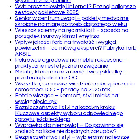
wycena i zakup online
Wybierasz telewizję i internet? Poznaj najlepsze
zestawy pakietowe 2025
Senior w centrum uwagi – pakiety medyczne
skrojone na miarę potrzeb dojrzałego wieku
Wieszak ścienny na ręczniki loft – sposób na
porządek i surowy klimat wnętrza
Wpływ jakości farb na trwałość i wygląd
powierzchni – co mówią eksperci? Fabryka farb
AKSIL
Pokrowce ogrodowe na meble i akcesoria –
praktyczne i estetyczne rozwiązanie
Minuta, która może zmienić Twoją składkę –
przetestuj kalkulator OC
Wszystko, co musisz wiedzieć o ubezpieczeniu
samochodu OC – porady na 2025 rok
Fotele wiszące – komfort, styl i relaks na
wyciągnięcie ręki
Bezpieczeństwo i styl na każdym kroku:
Kluczowe aspekty wyboru odpowiedniego
sprzętu jeździeckiego
Wyprawka dla niemowląt – Co powinno się
znaleźć na liście niezbędnych zakupów?
Bezpieczeństwo i styl – wybieramy najlepsze