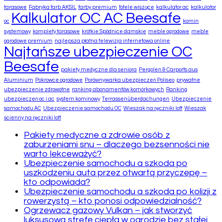
tarasowe
Fabryka farb AKSIL
farby premium
fotele wiszące
kalkulator ac
kalkulator
Kalkulator OC AC Beesafe
oc
komin
systemowy
komplety tarasowe
krótkie Spódnice damskie
meble ogrodowe
meble
ogrodowe premium
najlepsza płatna telewizja internetowa online
Najtańsze ubezpieczenie OC
Beesafe
pakiety medyczne dla seniora
Pergolen & Carports aus
Aluminium
Pokrowce ogrodowe
Porównywarka ubezpieczeń Poliseo
prywatne
ubezpieczenie zdrowotne
ranking abonamentów komórkowych
Ranking
ubezpieczeń oc i ac
system kominowy
Terrassenüberdachungen
Ubezpieczenie
samochodu AC
Ubezpieczenie samochodu OC
Wieszak na ręczniki loft
Wieszak
ścienny na ręczniki loft
Pakiety medyczne a zdrowie osób z
zaburzeniami snu – dlaczego bezsenności nie
warto lekceważyć?
Ubezpieczenie samochodu a szkoda po
uszkodzeniu auta przez otwartą przyczepę –
kto odpowiada?
Ubezpieczenie samochodu a szkoda po kolizji z
rowerzystą – kto ponosi odpowiedzialność?
Ogrzewacz gazowy Vulkan – jak stworzyć
luksusową strefę ciepła w ogrodzie bez stałej