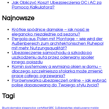
Jak Obliczyć Koszt Ubezpieczenia OC i AC za
Pomocą Kalkulatora?
Najnowsze
Krótkie spódnice damskie – jak nosić je
elegancko niezależnie od sezonu?
Pergola aus Polen mit Montage – wie wird der
Außenbereich zum architektonischen Ruhepol
mit mehr Nutzungsqualität?
Ubezpieczenie samochodu a szkoda po
uszkodzeniu auta przez oderwany spoiler
innego pojazdu
Komin systemowy a wymiana okien w domu –
dlaczego szczelniejsza stolarka może zmienić
pracę całego ogrzewania?
Porównywarka ubezpieczeń online – jak wybrać
polisę dopasowaną do Twojego stylu życia?
Tagi
Bluzki damskie eleganckie
certyfikat BRC
DJB doradztwo
ekskluzywne meble