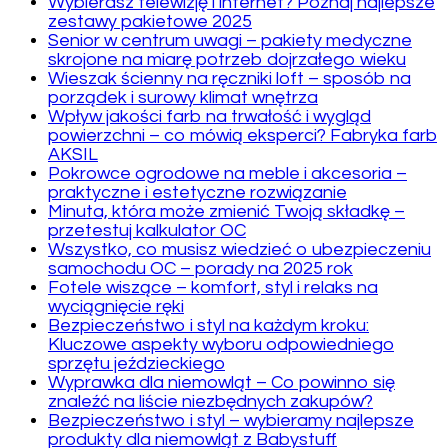
Wybierasz telewizję i internet? Poznaj najlepsze
zestawy pakietowe 2025
Senior w centrum uwagi – pakiety medyczne
skrojone na miarę potrzeb dojrzałego wieku
Wieszak ścienny na ręczniki loft – sposób na
porządek i surowy klimat wnętrza
Wpływ jakości farb na trwałość i wygląd
powierzchni – co mówią eksperci? Fabryka farb
AKSIL
Pokrowce ogrodowe na meble i akcesoria –
praktyczne i estetyczne rozwiązanie
Minuta, która może zmienić Twoją składkę –
przetestuj kalkulator OC
Wszystko, co musisz wiedzieć o ubezpieczeniu
samochodu OC – porady na 2025 rok
Fotele wiszące – komfort, styl i relaks na
wyciągnięcie ręki
Bezpieczeństwo i styl na każdym kroku:
Kluczowe aspekty wyboru odpowiedniego
sprzętu jeździeckiego
Wyprawka dla niemowląt – Co powinno się
znaleźć na liście niezbędnych zakupów?
Bezpieczeństwo i styl – wybieramy najlepsze
produkty dla niemowląt z Babystuff