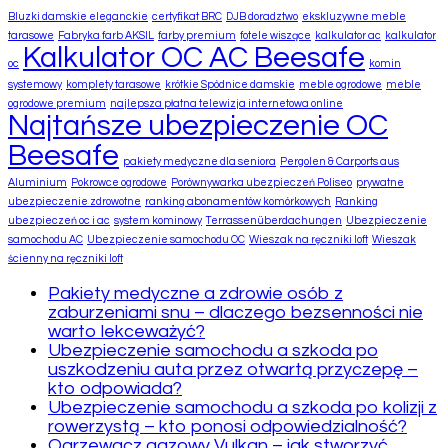
Bluzki damskie eleganckie
certyfikat BRC
DJB doradztwo
ekskluzywne meble
tarasowe
Fabryka farb AKSIL
farby premium
fotele wiszące
kalkulator ac
kalkulator
Kalkulator OC AC Beesafe
oc
komin
systemowy
komplety tarasowe
krótkie Spódnice damskie
meble ogrodowe
meble
ogrodowe premium
najlepsza płatna telewizja internetowa online
Najtańsze ubezpieczenie OC
Beesafe
pakiety medyczne dla seniora
Pergolen & Carports aus
Aluminium
Pokrowce ogrodowe
Porównywarka ubezpieczeń Poliseo
prywatne
ubezpieczenie zdrowotne
ranking abonamentów komórkowych
Ranking
ubezpieczeń oc i ac
system kominowy
Terrassenüberdachungen
Ubezpieczenie
samochodu AC
Ubezpieczenie samochodu OC
Wieszak na ręczniki loft
Wieszak
ścienny na ręczniki loft
Pakiety medyczne a zdrowie osób z
zaburzeniami snu – dlaczego bezsenności nie
warto lekceważyć?
Ubezpieczenie samochodu a szkoda po
uszkodzeniu auta przez otwartą przyczepę –
kto odpowiada?
Ubezpieczenie samochodu a szkoda po kolizji z
rowerzystą – kto ponosi odpowiedzialność?
Ogrzewacz gazowy Vulkan – jak stworzyć