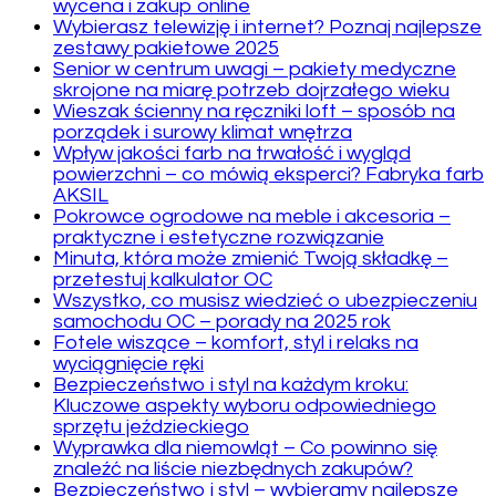
wycena i zakup online
Wybierasz telewizję i internet? Poznaj najlepsze
zestawy pakietowe 2025
Senior w centrum uwagi – pakiety medyczne
skrojone na miarę potrzeb dojrzałego wieku
Wieszak ścienny na ręczniki loft – sposób na
porządek i surowy klimat wnętrza
Wpływ jakości farb na trwałość i wygląd
powierzchni – co mówią eksperci? Fabryka farb
AKSIL
Pokrowce ogrodowe na meble i akcesoria –
praktyczne i estetyczne rozwiązanie
Minuta, która może zmienić Twoją składkę –
przetestuj kalkulator OC
Wszystko, co musisz wiedzieć o ubezpieczeniu
samochodu OC – porady na 2025 rok
Fotele wiszące – komfort, styl i relaks na
wyciągnięcie ręki
Bezpieczeństwo i styl na każdym kroku:
Kluczowe aspekty wyboru odpowiedniego
sprzętu jeździeckiego
Wyprawka dla niemowląt – Co powinno się
znaleźć na liście niezbędnych zakupów?
Bezpieczeństwo i styl – wybieramy najlepsze