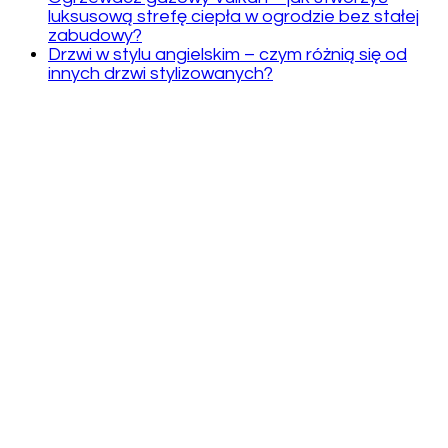
luksusową strefę ciepła w ogrodzie bez stałej
zabudowy?
Drzwi w stylu angielskim – czym różnią się od
innych drzwi stylizowanych?